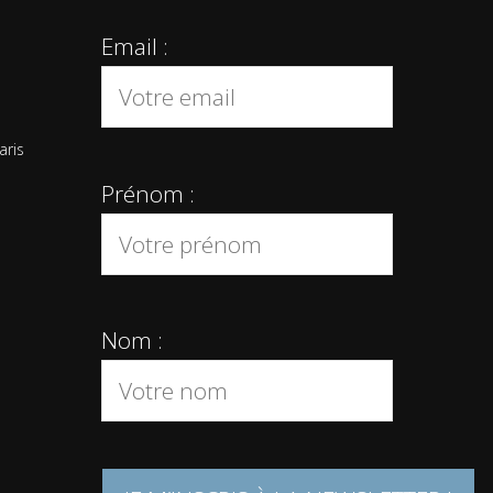
Email :
aris
Prénom :
Nom :