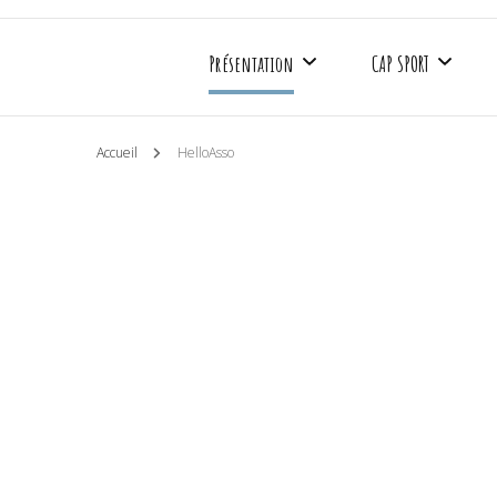
Présentation
CAP SPORT
Accueil
HelloAsso
Mieux nous connaître
Basket Fauteuil
Les partenaires
Rugby Fauteuil
Les agréments
Boccia
Soutenir CAP SAAA
Sport adapté
Médias
Créneaux d’entrai
Les actualités CAP SAAA
Calendrier sportif