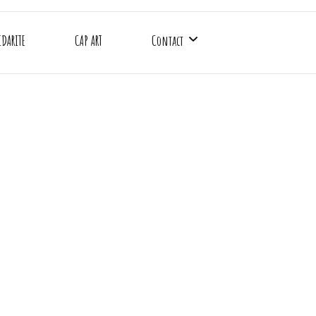
IDARITE
CAP ART
Contact
CAP SAAA
Gymnase Emile Anthoine
Gymnase Charles Rigoulot